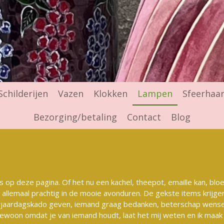
Schilderijen
Vazen
Klokken
Lampen
Sfeerhaa
Bezorging/betaling
Contact
Blog
es op deze pagina. Of het nu een kachel, theepot, emaille kan, blo
 allemaal prachtig in de mooie avonduren. De gekste items krijgen 
erjaardagskado geven, iemand graag bedanken, beterschap wense
woon omdat je van iemand houdt, laat het mij weten en ik maak v