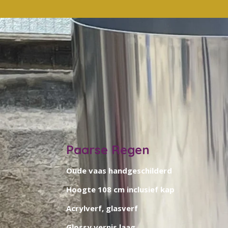
Paarse Regen
Oude vaas handgeschilderd
Hoogte 108 cm inclusief kap
Acrylverf, glasverf
Glossy vernis laag