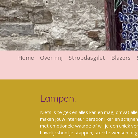
Home
Over mij
Stropdasgilet
Blazers
Lampen.
Niets is te gek en alles kan en mag, omvat all
maken jouw interieur persoonlijker en schijnen
met emotionele waarde of wil je een uniek v
huwelijksbootje stappen, sterkte wensen of ge