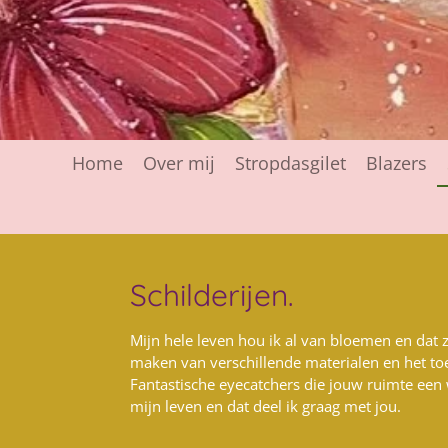
Home
Over mij
Stropdasgilet
Blazers
Schilderijen.
Mijn hele leven hou ik al van bloemen en dat z
maken van verschillende materialen en het to
Fantastische eyecatchers die jouw ruimte een w
mijn leven en dat deel ik graag met jou.